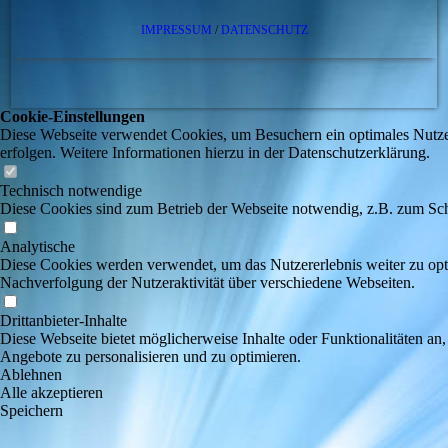
IMPRESSUM
/
DATENSCHUTZ
Cookie-Einstellungen
Diese Webseite verwendet Cookies, um Besuchern ein optimales Nutzere
erfolgen. Weitere Informationen hierzu in der Datenschutzerklärung.
Technisch notwendige
Diese Cookies sind zum Betrieb der Webseite notwendig, z.B. zum Sch
Analytische
Diese Cookies werden verwendet, um das Nutzererlebnis weiter zu optim
Nachverfolgung der Nutzeraktivität über verschiedene Webseiten.
Drittanbieter-Inhalte
Diese Webseite bietet möglicherweise Inhalte oder Funktionalitäten an,
Angebote zu personalisieren und zu optimieren.
Ablehnen
Alle akzeptieren
Speichern